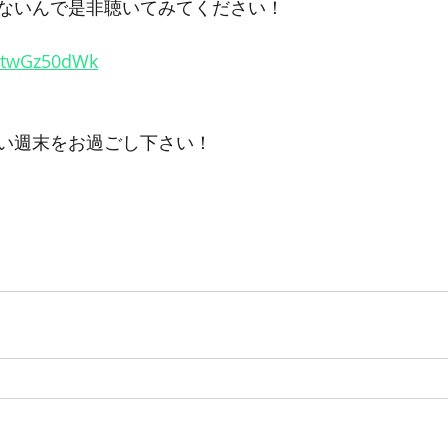
ないんで是非聴いてみてください！
5UtwGz50dWk
い週末をお過ごし下さい！