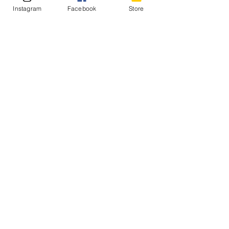
Instagram
Facebook
Store
残念ながら2022年にこの世を去りまし
た。
カッコイイ曲をどうぞ。
https://video.wixstatic.com/video/2446d7_
9f2cf62e2fd3409b8d1aafebaffdcf81/360p/