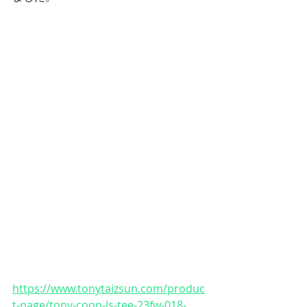
https://www.tonytaizsun.com/produc
t-page/tony-coop-ls-tee-23fw-018-