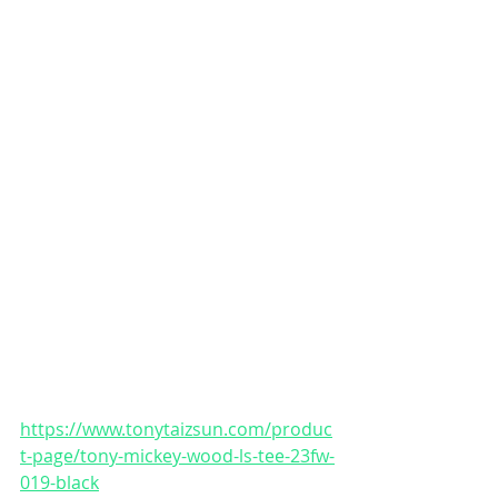
https://www.tonytaizsun.com/produc
t-page/tony-mickey-wood-ls-tee-23fw-
019-black