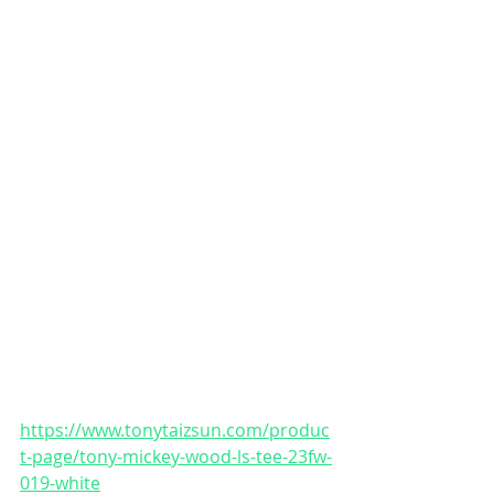
https://www.tonytaizsun.com/produc
t-page/tony-mickey-wood-ls-tee-23fw-
019-white