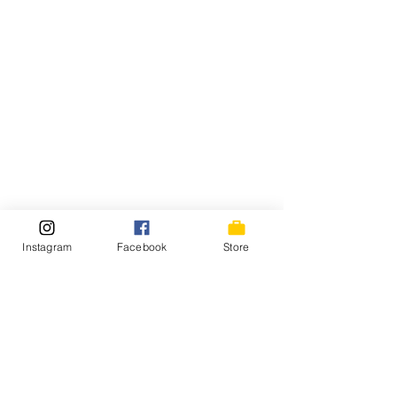
Instagram
Facebook
Store
コメント
Tony Music Friday
コメントを追加…
Tony Music Fri
Etc