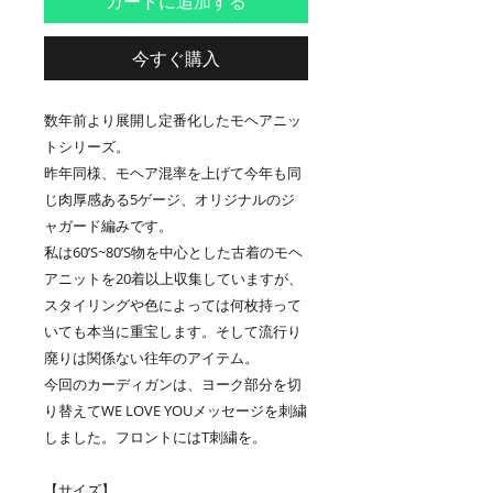
カートに追加する
今すぐ購入
数年前より展開し定番化したモヘアニッ
トシリーズ。
昨年同様、モヘア混率を上げて今年も同
じ肉厚感ある5ゲージ、オリジナルのジ
ャガード編みです。
私は60’S~80’S物を中心とした古着のモヘ
アニットを20着以上収集していますが、
スタイリングや色によっては何枚持って
いても本当に重宝します。そして流行り
廃りは関係ない往年のアイテム。
今回のカーディガンは、ヨーク部分を切
り替えてWE LOVE YOUメッセージを刺繍
しました。フロントにはT刺繍を。
【サイズ】