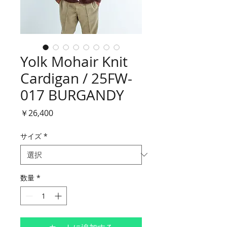
Yolk Mohair Knit
Cardigan / 25FW-
017 BURGANDY
価
￥26,400
格
サイズ
*
数量
*