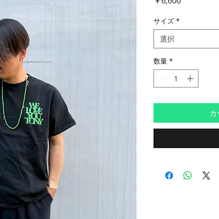
￥6,600
格
サイズ
*
選択
数量
*
カ