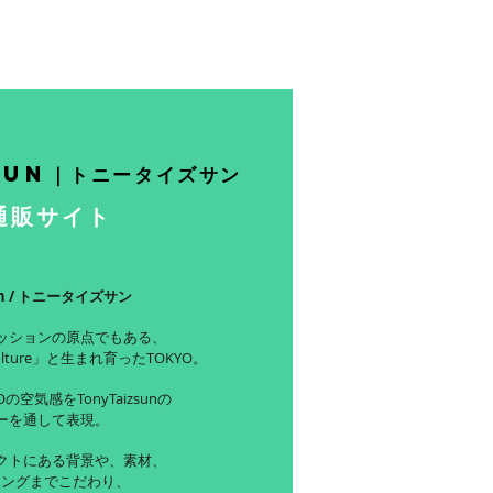
sun｜トニータイズサン
通販サイト
sun / トニータイズサン
ッションの原点でもある、
ulture」と生まれ育ったTOKYO。
の空気感をTonyTaizsunの
ーを通して表現。
クトにある背景や、素材、
ジングまでこだわり、