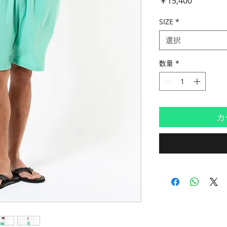
￥15,400
格
SIZE
*
選択
数量
*
カ