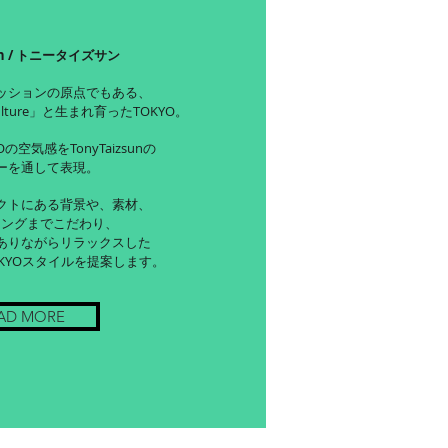
sun / トニータイズサン
ッションの原点でもある、
ulture」と生まれ育ったTOKYO。
の空気感をTonyTaizsunの
ーを通して表現。
クトにある背景や、素材、
ジングまでこだわり、
ありながらリラックスした
KYOスタイルを提案します。
AD MORE