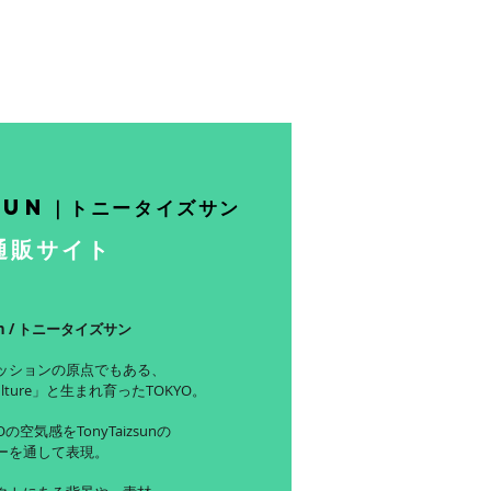
sun｜トニータイズサン
通販サイト
sun / トニータイズサン
ッションの原点でもある、
ulture」と生まれ育ったTOKYO。
の空気感をTonyTaizsunの
ーを通して表現。