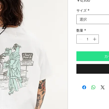
￥6,930
格
サイズ
*
選択
数量
*
カ