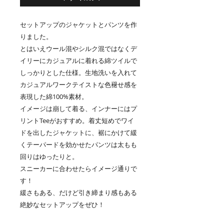
セットアップのジャケットとパンツを作
りました。
とはいえウール混やシルク混ではなくデ
イリーにカジュアルに着れる綿ツイルで
しっかりとした仕様。生地洗いを入れて
カジュアルワークテイストな色褪せ感を
表現した綿100%素材。
イメージは崩して着る、インナーにはプ
リントTeeがおすすめ。着丈短めでワイ
ドを出したジャケットに、裾にかけて緩
くテーパードを効かせたパンツは太もも
回りはゆったりと。
スニーカーに合わせたらイメージ通りで
す！
緩さもある、だけど引き締まり感もある
絶妙なセットアップをぜひ！