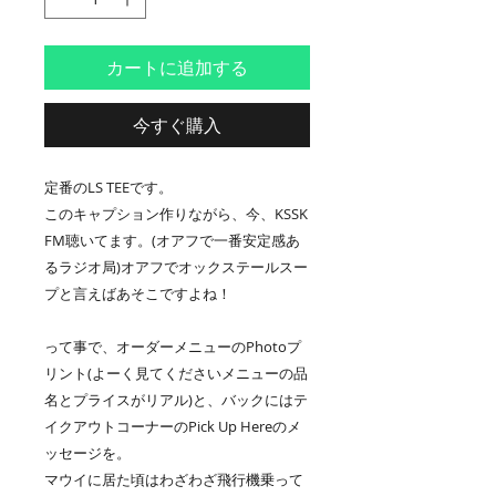
カートに追加する
今すぐ購入
定番のLS TEEです。
このキャプション作りながら、今、KSSK
FM聴いてます。(オアフで一番安定感あ
るラジオ局)オアフでオックステールスー
プと言えばあそこですよね！
って事で、オーダーメニューのPhotoプ
リント(よーく見てくださいメニューの品
名とプライスがリアル)と、バックにはテ
イクアウトコーナーのPick Up Hereのメ
ッセージを。
マウイに居た頃はわざわざ飛行機乗って