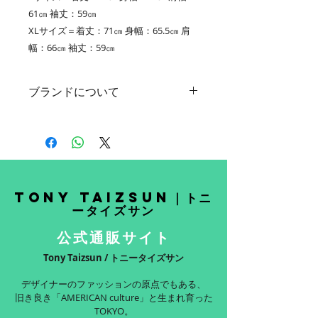
61㎝ 袖丈：59㎝
XLサイズ＝着丈：71㎝ 身幅：65.5㎝ 肩
幅：66㎝ 袖丈：59㎝
ブランドについて
Tony Taizsun / トニータイズサン
デザイナーのファッションの原点でも
ある、
旧き良き「AMERICAN culture」と生
まれ育ったTOKYO。
Tony Taizsun｜トニ
ータイズサン
そして現代のTOKYOの空気感を
公式通販サイト
TonyTaizsunのフィルターを通して表
現。
Tony Taizsun / トニータイズサン
一つ一つのプロダクトにある背景や、
デザイナーのファッションの原点でもある、
旧き良き「AMERICAN culture」と生まれ育った
素材、絶妙なサイジングまでこだわ
TOKYO。
り、