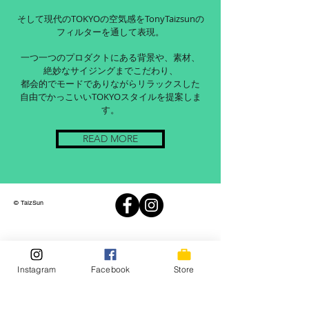
都会的でモードでありながらリラック
そして現代のTOKYOの空気感をTonyTaizsunの
スした
フィルターを通して表現。
自由でかっこいいTOKYOスタイルを
提案します。
一つ一つのプロダクトにある背景や、素材、
絶妙なサイジングまでこだわり、
都会的でモードでありながらリラックスした
自由でかっこいいTOKYOスタイルを提案しま
す。
READ MORE
© TaizSun
Instagram
Facebook
Store