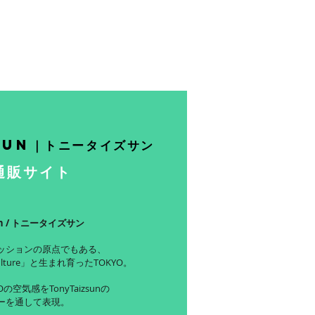
sun｜トニータイズサン
通販サイト
sun / トニータイズサン
ッションの原点でもある、
ulture」と生まれ育ったTOKYO。
の空気感をTonyTaizsunの
ーを通して表現。