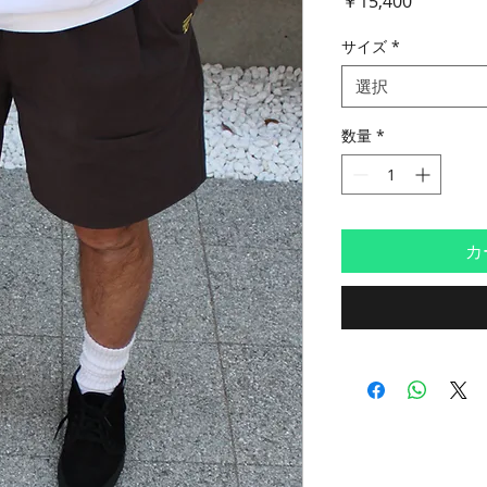
￥15,400
格
サイズ
*
選択
数量
*
カ