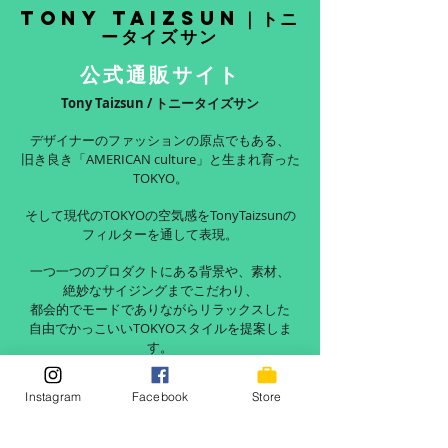
Tony Taizsun｜トニ
ータイズサン
公式通販サイト
Tony Taizsun / トニータイズサン
デザイナーのファッションの原点でもある、
旧き良き「AMERICAN culture」と生まれ育った
TOKYO。
そして現代のTOKYOの空気感をTonyTaizsunの
フィルターを通して表現。
一つ一つのプロダクトにある背景や、素材、
絶妙なサイジングまでこだわり、
都会的でモードでありながらリラックスした
自由でかっこいいTOKYOスタイルを提案しま
す。
READ MORE
Instagram
Facebook
Store