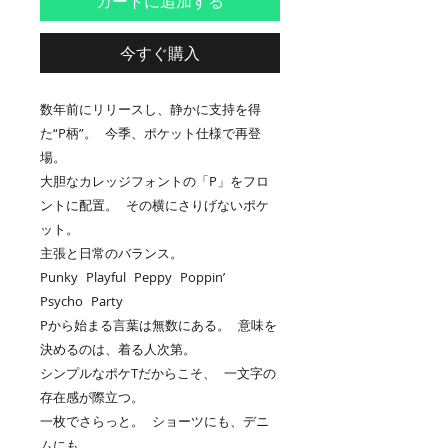
カートに追加する
今すぐ購入
数年前にリリースし、静かに支持を得
た“P柄”。 今季、ポケット仕様で再登
場。
大胆なカレッジフォントの「P」をフロ
ントに配置。 その横にさりげないポケ
ット。
主張と日常のバランス。
Punky Playful Peppy Poppin’
Psycho Party
Pから始まる言葉は無数にある。 意味を
決めるのは、着る人次第。
シンプルなポケTだからこそ、 一文字の
存在感が際立つ。
一枚でさらっと。 ショーツにも、デニ
ムにも。