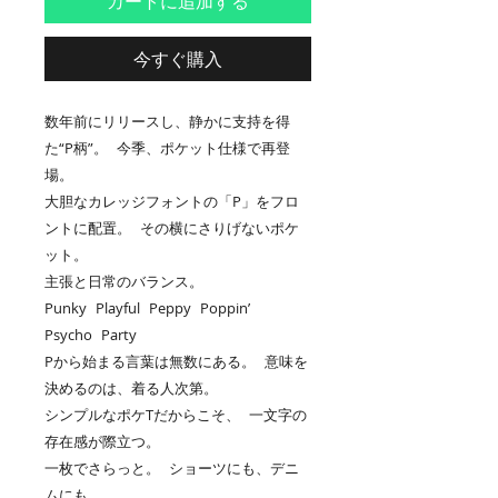
カートに追加する
今すぐ購入
数年前にリリースし、静かに支持を得
た“P柄”。 今季、ポケット仕様で再登
場。
大胆なカレッジフォントの「P」をフロ
ントに配置。 その横にさりげないポケ
ット。
主張と日常のバランス。
Punky Playful Peppy Poppin’
Psycho Party
Pから始まる言葉は無数にある。 意味を
決めるのは、着る人次第。
シンプルなポケTだからこそ、 一文字の
存在感が際立つ。
一枚でさらっと。 ショーツにも、デニ
ムにも。