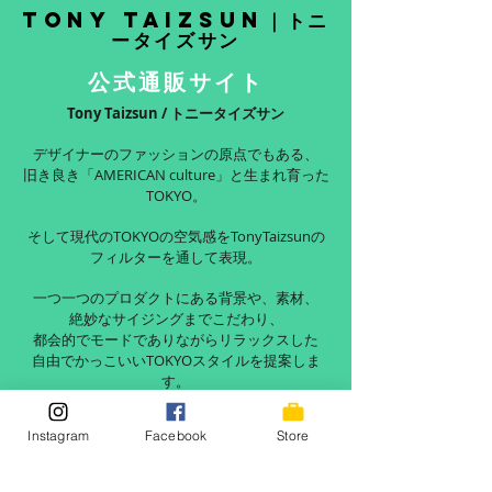
Tony Taizsun｜トニ
ータイズサン
公式通販サイト
Tony Taizsun / トニータイズサン
デザイナーのファッションの原点でもある、
旧き良き「AMERICAN culture」と生まれ育った
TOKYO。
そして現代のTOKYOの空気感をTonyTaizsunの
フィルターを通して表現。
一つ一つのプロダクトにある背景や、素材、
絶妙なサイジングまでこだわり、
都会的でモードでありながらリラックスした
自由でかっこいいTOKYOスタイルを提案しま
す。
READ MORE
Instagram
Facebook
Store