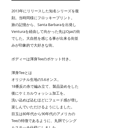
2013年にリリースした知名シリーズを復
刻。当時同様にフロッキープリント。
旅の記憶から、Santa Barbaraを出発し
Venturaを経由して向かった先はOjaiの街
でした。大自然を感じる事が出来る街並
みが印象的で大好きな街。
ボディーは渾身Teeのポケット付き。
渾身Teeとは
オリジナル生地の5.6オンス。
18番反の糸で編み立て、製品染めをした
後にケミカルウォッシュ加工を。
洗い込めば込むほどにフェード感が増し
楽しんでいただけるようにしました。
目玉は80年代から90年代のアメリカの
Teeの特徴であるように、丸胴でシング
ルステッチ仕様にしました。