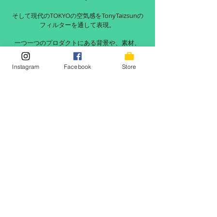
そして現代のTOKYOの空気感をTonyTaizsunの
フィルターを通して表現。
一つ一つのプロダクトにある背景や、素材、
絶妙なサイジングまでこだわり、
都会的でモードでありながらリラックスした
Instagram
Facebook
Store
自由でかっこいいTOKYOスタイルを提案しま
す。
READ MORE
© TaizSun