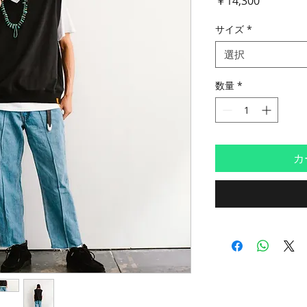
￥14,300
格
サイズ
*
選択
数量
*
カ