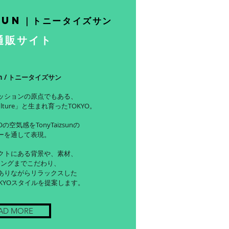
sun｜トニータイズサン
通販サイト
sun / トニータイズサン
ッションの原点でもある、
ulture」と生まれ育ったTOKYO。
の空気感をTonyTaizsunの
ーを通して表現。
クトにある背景や、素材、
ジングまでこだわり、
ありながらリラックスした
KYOスタイルを提案します。
AD MORE