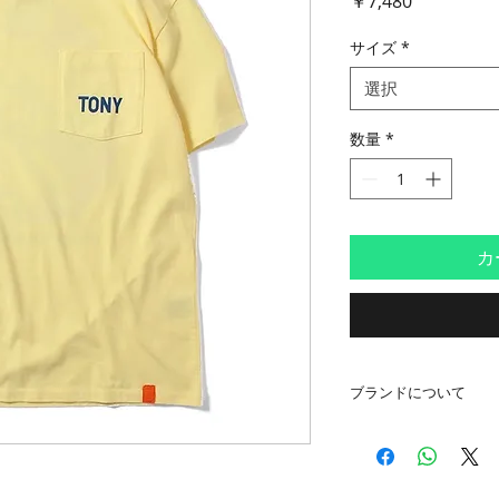
￥7,480
格
サイズ
*
選択
数量
*
カ
ブランドについて
Tony Taizsun /
デザイナーのファッ