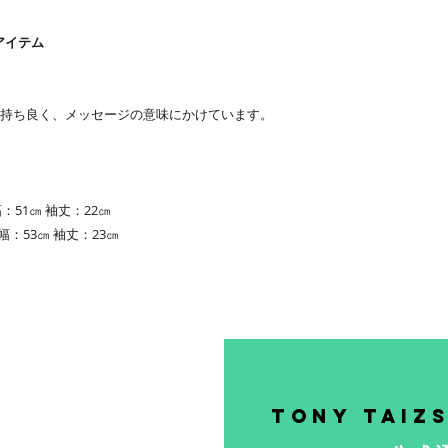
旧き良き「AMERICA
TOKYO。
アイテム
そして現代のTOKYOの
ーを通して表現。
持ち良く、メッセージの意味にかけています。
一つ一つのプロダク
ジングまでこだわり
都会的でモードであ
自由でかっこいいTO
：51㎝ 袖丈：22㎝
幅：53㎝ 袖丈：23㎝
Tony Taiz