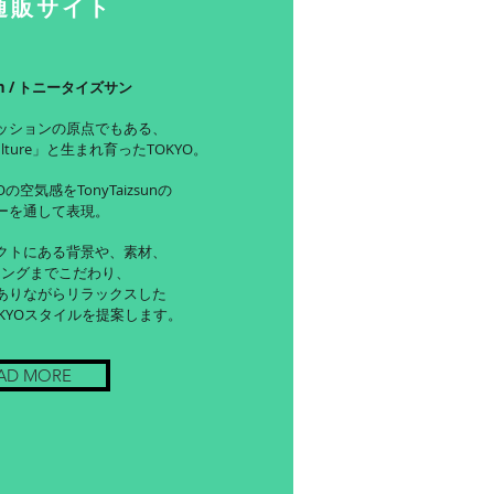
通販サイト
sun / トニータイズサン
ッションの原点でもある、
ulture」と生まれ育ったTOKYO。
の空気感をTonyTaizsunの
ーを通して表現。
クトにある背景や、素材、
ジングまでこだわり、
ありながらリラックスした
KYOスタイルを提案します。
AD MORE