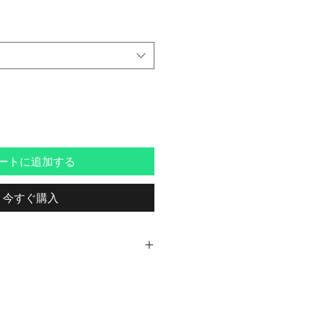
ートに追加する
今すぐ購入
 トニータイズサン
ションの原点でもある、