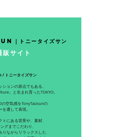
sun｜トニータイズサン
通販サイト
sun / トニータイズサン
ッションの原点でもある、
ulture」と生まれ育ったTOKYO。
の空気感をTonyTaizsunの
ーを通して表現。
クトにある背景や、素材、
ジングまでこだわり、
ありながらリラックスした