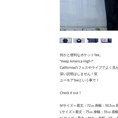
何かと便利なポケットTee。
“Keep America High !”
Californiaのフェスやライブでよく
深い説明はしません！笑
ユーモアTeeという事で！
Check it out！
Mサイズ＝着丈：72㎝ 身幅：50.5㎝ 肩
Lサイズ＝着丈：75㎝ 身幅：55㎝ 肩幅
XLサイズ＝着丈：78.5㎝ 身幅：60㎝ 