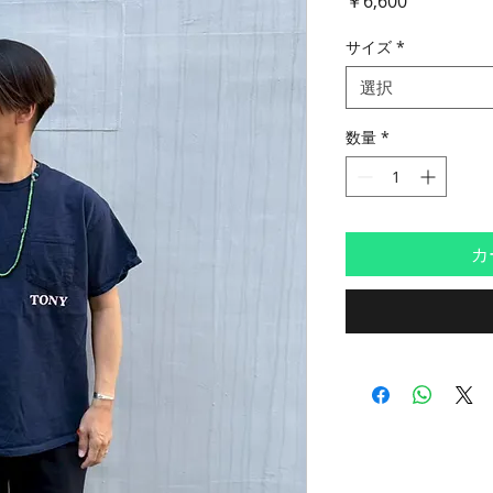
￥6,600
格
サイズ
*
選択
数量
*
カ