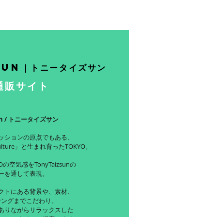
sun｜トニータイズサン
通販サイト
sun / トニータイズサン
ッションの原点でもある、
ulture」と生まれ育ったTOKYO。
の空気感をTonyTaizsunの
ーを通して表現。
クトにある背景や、素材、
ジングまでこだわり、
ありながらリラックスした