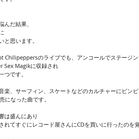
悩んだ結果、
に
いと思います。
Hot Chilipeppersのライブでも、アンコールでステー
r Sex Magikに収録され
一つです。
音楽、サーフィン、スケートなどのカルチャーにビンビ
発売になった曲です。
響は盛んにあり
されてすぐにレコード屋さんにCDを買いに行ったのを