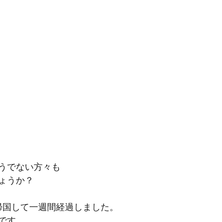
うでない方々も
ょうか？
旅から帰国して一週間経過しました。
です。