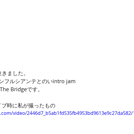
泣きました。
ルシアンテとのいintro jam
he Bridgeです。
イブ時に私が撮ったもの
tic.com/video/2446d7_b5ab1fd535fb4953bd9613e9c27da582/