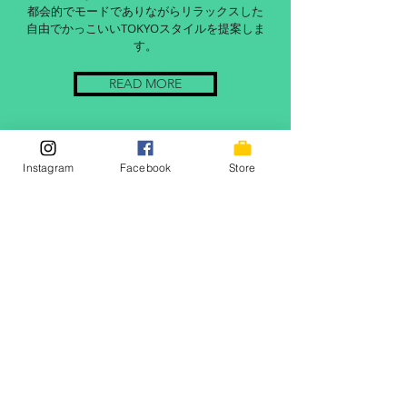
都会的でモードでありながらリラックスした
自由でかっこいいTOKYOスタイルを提案しま
す。
READ MORE
Instagram
Facebook
Store
© TaizSun